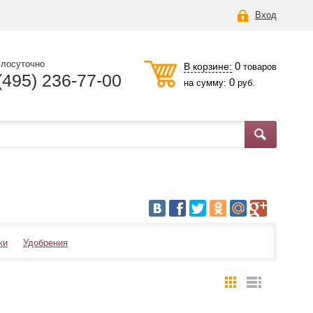
Вход
глосуточно
0
В корзине:
товаров
(495) 236-77-00
0
на сумму:
руб.
ки
Удобрения