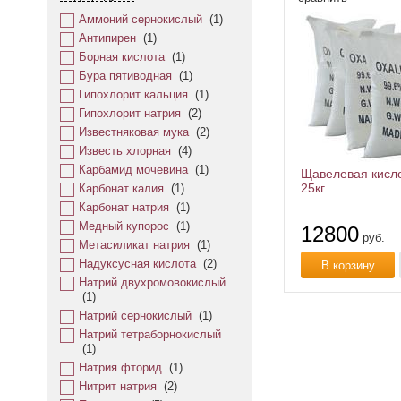
Аммоний сернокислый
(
1
)
Антипирен
(
1
)
Борная кислота
(
1
)
Бура пятиводная
(
1
)
Гипохлорит кальция
(
1
)
Гипохлорит натрия
(
2
)
Известняковая мука
(
2
)
Известь хлорная
(
4
)
Карбамид мочевина
(
1
)
Щавелевая кисл
25кг
Карбонат калия
(
1
)
Карбонат натрия
(
1
)
Медный купорос
(
1
)
12800
руб.
Метасиликат натрия
(
1
)
Надуксусная кислота
(
2
)
В корзину
Натрий двухромовокислый
(
1
)
Натрий сернокислый
(
1
)
Натрий тетраборнокислый
(
1
)
Натрия фторид
(
1
)
Нитрит натрия
(
2
)