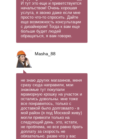
И тут это еще и приветствуется
начальством! Очень хорошая
услуга, я звоню даже если мне
просто что-то спросить. Дайте
еще возможность консультации
с дизайнером! Тогда к вам еще
больше будет людей
обращаться, я вам говорю.
Masha_88
не знаю других магазинов, меня
сразу сюда направили, мои
знакомые тут покупали
мраморную крошку на участок и
остались довольны. мне тоже
все понравилось, только с
доставкой было долговаато - в
мой район (я под Москвой живу)
могли привезти только на
следующий день. это, кстати,
не проблема, но все равно брать
доплату за скорость не
обязательно. разве что у вас