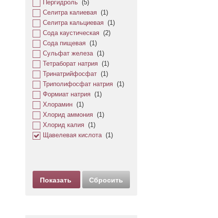
Пергидроль
(
5
)
Селитра калиевая
(
1
)
Селитра кальциевая
(
1
)
Сода каустическая
(
2
)
Сода пищевая
(
1
)
Сульфат железа
(
1
)
Тетраборат натрия
(
1
)
Тринатрийфосфат
(
1
)
Триполифосфат натрия
(
1
)
Формиат натрия
(
1
)
Хлорамин
(
1
)
Хлорид аммония
(
1
)
Хлорид калия
(
1
)
Щавелевая кислота
(
1
)