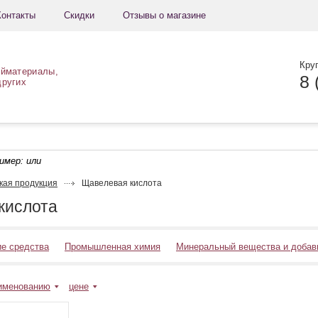
Контакты
Скидки
Отзывы о магазине
Кру
ойматериалы,
8 
других
ример:
или
кая продукция
Щавелевая кислота
кислота
е средства
Промышленная химия
Минеральный вещества и добав
именованию
цене