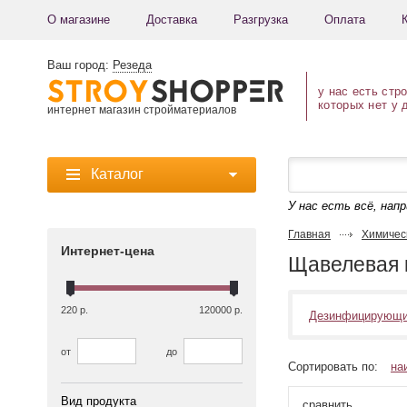
О магазине
Доставка
Разгрузка
Оплата
Ваш город:
Резеда
у нас есть стр
которых нет у 
интернет магазин стройматериалов
Каталог
У нас есть всё, нап
Главная
Химичес
Интернет-цена
Щавелевая 
220 р.
120000 р.
Дезинфицирующи
от
до
Сортировать по:
на
Вид продукта
сравнить