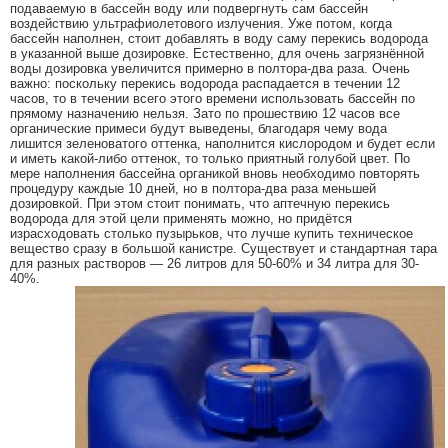
подаваемую в бассейн воду или подвергнуть сам бассейн
воздействию ультрафиолетового излучения. Уже потом, когда
бассейн наполнен, стоит добавлять в воду саму перекись водорода
в указанной выше дозировке. Естественно, для очень загрязнённой
воды дозировка увеличится примерно в полтора-два раза. Очень
важно: поскольку перекись водорода распадается в течении 12
часов, то в течении всего этого времени использовать бассейн по
прямому назначению нельзя. Зато по прошествию 12 часов все
органические примеси будут выведены, благодаря чему вода
лишится зеленоватого оттенка, наполнится кислородом и будет если
и иметь какой-либо оттенок, то только приятный голубой цвет. По
мере наполнения бассейна органикой вновь необходимо повторять
процедуру каждые 10 дней, но в полтора-два раза меньшей
дозировкой. При этом стоит понимать, что аптечную перекись
водорода для этой цели применять можно, но придётся
израсходовать столько пузырьков, что лучше купить техническое
вещество сразу в большой канистре. Существует и стандартная тара
для разных растворов — 26 литров для 50-60% и 34 литра для 30-
40%.