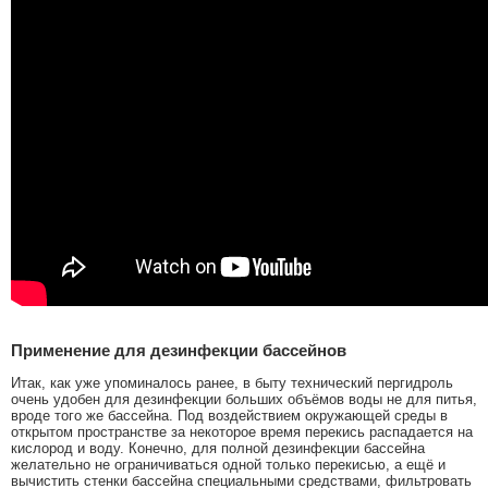
Применение для дезинфекции бассейнов
Итак, как уже упоминалось ранее, в быту технический пергидроль
очень удобен для дезинфекции больших объёмов воды не для питья,
вроде того же бассейна. Под воздействием окружающей среды в
открытом пространстве за некоторое время перекись распадается на
кислород и воду. Конечно, для полной дезинфекции бассейна
желательно не ограничиваться одной только перекисью, а ещё и
вычистить стенки бассейна специальными средствами, фильтровать