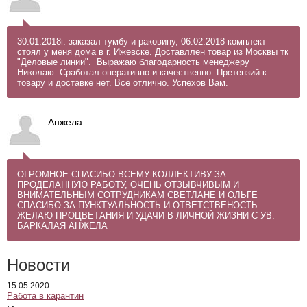
30.01.2018г. заказал тумбу и раковину, 06.02.2018 комплект
стоял у меня дома в г. Ижевске. Доставллен товар из Москвы тк
"Деловые линии". Выражаю благодарность менеджеру
Николаю. Сработал оперативно и качественно. Претензий к
товару и доставке нет. Все отлично. Успехов Вам.
Анжела
ОГРОМНОЕ СПАСИБО ВСЕМУ КОЛЛЕКТИВУ ЗА
ПРОДЕЛАННУЮ РАБОТУ, ОЧЕНЬ ОТЗЫВЧИВЫМ И
ВНИМАТЕЛЬНЫМ СОТРУДНИКАМ СВЕТЛАНЕ И ОЛЬГЕ
СПАСИБО ЗА ПУНКТУАЛЬНОСТЬ И ОТВЕТСТВЕНОСТЬ
ЖЕЛАЮ ПРОЦВЕТАНИЯ И УДАЧИ В ЛИЧНОЙ ЖИЗНИ С УВ.
БАРКАЛАЯ АНЖЕЛА
Новости
15.05.2020
Работа в карантин