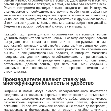
ремонт и выбор строительных материалов. Дело даже не в том, что
ремонт сравнивают с пожаром, а в том, что тема эта касается всех.
Ремонт неотвратимо приходит в жизнь каждого из нас. И тогда мы
сталкиваемся с необходимостью изучить особенности выбранных
технологий, соответствующих им стройматериалов — специфику
их нанесения, эксплуатации, взаимодействия с другими составами.
И эти тонкости должны быть вписаны в рамки выбранного дизайна,
бюджета и высоких требований к качеству материала.
Каждый год производители строительных материалов готовы
удивлять потребителей чем-то новым. Поэтому очередной ремонт
вынуждает нас, хотим мы того или нет, погрузиться в мир
достижений производителей стройматериалов. Что увидит человек,
последние 5 лет не вникавший в тему ремонта? На строительных
рынках, в специализированных салонах, в интернет- магазинах
представлены десятки видов стройматериалов с принципиально
новыми свойствами. И прежде чем порадоваться их появлению,
потребитель должен понять, для чего они были созданы и
насколько они способны облегчить процесс ремонта или
строительства.
Производители делают ставку на
многофункциональность и удобство
Витрины и полки могут любого неподготовленного покупателя
озадачить многообразием стройматериалов: краски интерьерные и
фасадные, шпаклевки, грунтовки, обои с добавлением полимеров,
разноцветные герметики и затирки для плитки, финишные
покрытия… И все это изобилие способно не только декорировать,
маскировать и фиксировать, но и годами спокойно служить в