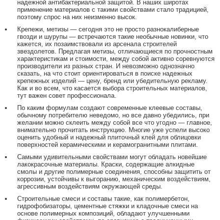
надежной антибактериальной защитой. В наших широтах
применение материалов с такими свойствами стало традицией,
поэтому спрос на них неизменно высок.
Крепежи, метизы — сегодня это не просто разнокалиберные
гвозди и шурупы — встречаются такие необычные новинки, что
кажется, их позаимствовали из арсенала строителей
звездолетов. Предлагая метизы, отличающиеся по прочностным
характеристикам и стоимости, между собой активно соревнуются
производители из разных стран. И невозможно однозначно
сказать, на что стоит ориентироваться в поиске надежных
крепежных изделий — цену, бренд или убедительную рекламу.
Как и во всем, что касается выбора строительных материалов,
тут важен совет профессионала.
По каким формулам создают современные клеевые составы,
обычному потребителю неведомо, но все давно убедились, при
желании можно склеить между собой все что угодно — главное,
внимательно прочитать инструкцию. Многие уже успели высоко
оценить удобный и надежный плиточный клей для облицовки
поверхностей керамическими и керамогранитными плитами.
Самыми удивительными свойствами могут обладать новейшие
лакокрасочные материалы. Краски, содержащие алкидные
смолы и другие полимерные соединения, способны защитить от
коррозии, устойчивы к выгоранию, механическим воздействиям,
агрессивным воздействиям окружающей среды.
Строительные смеси и составы такие, как полимербетон,
гидрофобизаторы, цементные стяжки и кладочные смеси на
основе полимерных композиций, обладают улучшенными