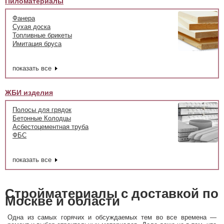
Пиломатериалы
Фанера
Сухая доска
Топливные брикеты
Имитация бруса
показать все
ЖБИ изделия
Полосы для грядок
Бетонные Колодцы
Асбестоцементная труба
ФБС
показать все
Стройматериалы с доставкой по
Москве и области
Одна из самых горячих и обсуждаемых тем во все времена —