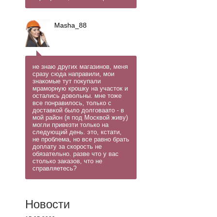
Masha_88
не знаю других магазинов, меня
сразу сюда направили, мои
знакомые тут покупали
мраморную крошку на участок и
остались довольны. мне тоже
все понравилось, только с
доставкой было долговаато - в
мой район (я под Москвой живу)
могли привезти только на
следующий день. это, кстати,
не проблема, но все равно брать
доплату за скорость не
обязательно. разве что у вас
столько заказов, что не
справляетесь?
Новости