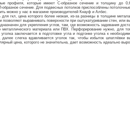
чные профиля, которые имеют С-образное сечение и толщину до 0
П-образное сечение. Для подвесных потолков приспособлены потолочн
ить можно у нас в магазине производителей Кнауф и Албес.
для гкл, цена которого более низкая, из-за разницы в толщине мета
ки позволяют выравнивать поверхности при оштукатуривании стен, или в
дназначен для укрепления углов, там, где возможность задевания дост
о металлического материала или ПВХ. Перфорирование нужно, для тог
 уголка заключается в подготовке угла и подгонке уголка к необходи
, далее слегка вдавливается уголок так, чтобы избыток шпатлёвки 
лярный цена, которого не значительна, дает возможность идеально выр