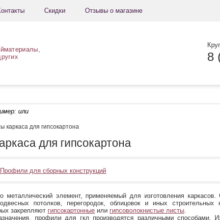
Контакты
Скидки
Отзывы о магазине
Кру
ойматериалы,
8 
других
ример:
или
ы каркаса для гипсокартона
аркаса для гипсокартона
Профили для сборных конструкций
о металлический элемент, применяемый для изготовления каркасов.
одвесных потолков, перегородок, облицовок и иных строительных
орых закрепляют
гипсокартонные
или
гипсоволокнистые листы
.
азначения, профили для гкл производятся различными способами. И