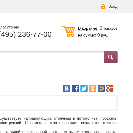
Вход
глосуточно
0
В корзине:
товаров
(495) 236-77-00
0
на сумму:
руб.
 Существует направляющий, стоечный и потолочный профиль.
 конструкций. С помощью этого профиля создаются жесткие
з стальной оцинкованной ленты, методом холодного проката,