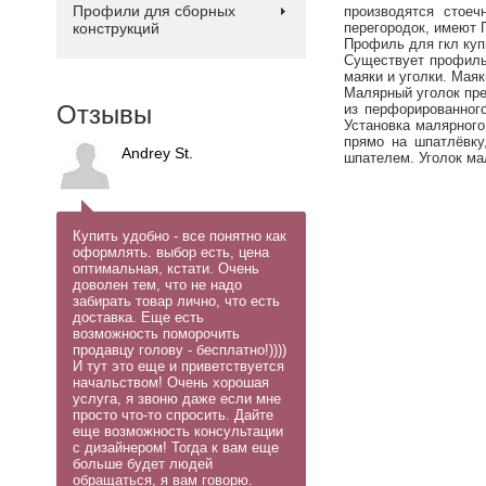
Профили для сборных
производятся стое
конструкций
перегородок, имеют 
Профиль для гкл куп
Существует профиль 
маяки и уголки. Мая
Малярный уголок пре
Отзывы
из перфорированног
Установка малярного
прямо на шпатлёвку
Andrey St.
шпателем. Уголок ма
Купить удобно - все понятно как
оформлять. выбор есть, цена
оптимальная, кстати. Очень
доволен тем, что не надо
забирать товар лично, что есть
доставка. Еще есть
возможность поморочить
продавцу голову - бесплатно!))))
И тут это еще и приветствуется
начальством! Очень хорошая
услуга, я звоню даже если мне
просто что-то спросить. Дайте
еще возможность консультации
с дизайнером! Тогда к вам еще
больше будет людей
обращаться, я вам говорю.