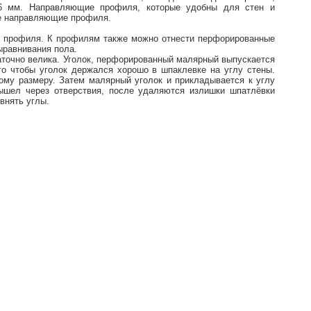
,6 мм. Направляющие профиля, которые удобны для стен и
ые направляющие профиля.
ла профиля. К профилям также можно отнести перфорированные
ыравнивания пола.
аточно велика. Уголок, перфорированный малярный выпускается
о чтобы уголок держался хорошо в шпаклевке на углу стены.
мому размеру. Затем малярный уголок и прикладывается к углу
вышел через отверствия, после удаляются излишки шпатлёвки
овнять углы.