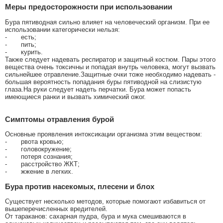
Меры предосторожности при использовании
Бура пятиводная сильно влияет на человеческий организм. При ее
использовании категорически нельзя:
- есть;
- пить;
- курить.
Также следует надевать респиратор и защитный костюм. Пары этого
вещества очень токсичны и попадая внутрь человека, могут вызвать
сильнейшее отравление.Защитные очки тоже необходимо надевать -
большая вероятность попадания буры пятиводной на слизистую
глаза.На руки следует надеть перчатки. Бура может попасть
имеющиеся ранки и вызвать химический ожог.
Симптомы отравления бурой
Основные проявления интоксикации организма этим веществом:
- рвота кровью;
- головокружение;
- потеря сознания;
- расстройство ЖКТ;
- жжение в легких.
Бура против насекомых, плесени и блох
Существует несколько методов, которые помогают избавиться от
вышеперечисленных вредителей.
От тараканов: сахарная пудра, бура и мука смешиваются в