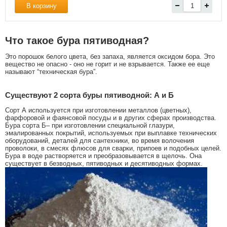
В корзину
Что такое бура пятиводная?
Это порошок белого цвета, без запаха, является оксидом бора. Это
вещество не опасно - оно не горит и не взрывается. Также ее еще
называют “техническая бура”.
Существуют 2 сорта буры пятиводной: А и Б
Сорт А используется при изготовлении металлов (цветных),
фарфоровой и фаянсовой посуды и в других сферах производства.
Бура сорта Б– при изготовлении специальной глазури,
эмалированных покрытий, используемых при выплавке технических
оборудований, деталей для сантехники, во время волочения
проволоки, в смесях флюсов для сварки, припоев и подобных целей.
Бура в воде растворяется и преобразовывается в щелочь. Она
существует в безводных, пятиводных и десятиводных формах.