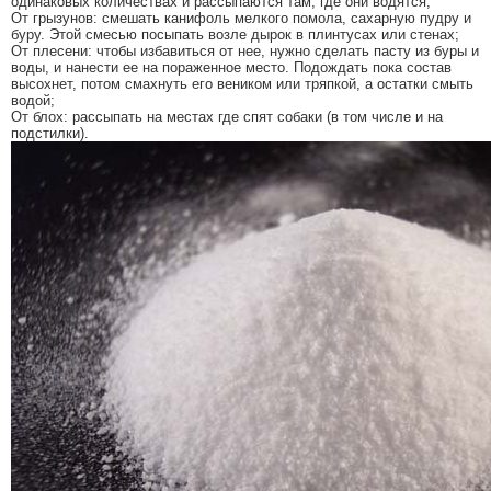
одинаковых количествах и рассыпаются там, где они водятся;
От грызунов: смешать канифоль мелкого помола, сахарную пудру и
буру. Этой смесью посыпать возле дырок в плинтусах или стенах;
От плесени: чтобы избавиться от нее, нужно сделать пасту из буры и
воды, и нанести ее на пораженное место. Подождать пока состав
высохнет, потом смахнуть его веником или тряпкой, а остатки смыть
водой;
От блох: рассыпать на местах где спят собаки (в том числе и на
подстилки).