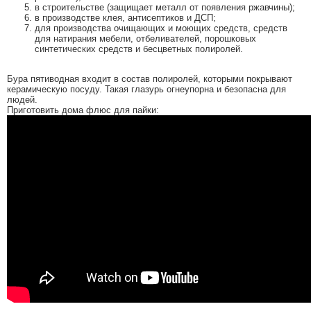
в строительстве (защищает металл от появления ржавчины);
в производстве клея, антисептиков и ДСП;
для производства очищающих и моющих средств, средств
для натирания мебели, отбеливателей, порошковых
синтетических средств и бесцветных полиролей.
Бура пятиводная входит в состав полиролей, которыми покрывают
керамическую посуду. Такая глазурь огнеупорна и безопасна для
людей.
Приготовить дома флюс для пайки: