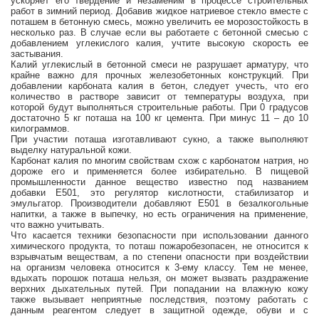
ускоряет его твердение и незаменим в процессе строительных
работ в зимний период. Добавив жидкое натриевое стекло вместе с
поташем в бетонную смесь, можно увеличить ее морозостойкость в
несколько раз. В случае если вы работаете с бетонной смесью с
добавлением углекислого калия, учтите высокую скорость ее
застывания.
Калий углекислый в бетонной смеси не разрушает арматуру, что
крайне важно для прочных железобетонных конструкций. При
добавлении карбоната калия в бетон, следует учесть, что его
количество в растворе зависит от температуры воздуха, при
которой будут выполняться строительные работы. При 0 градусов
достаточно 5 кг поташа на 100 кг цемента. При минус 11 – до 10
килограммов.
При участии поташа изготавливают сукно, а также выполняют
выделку натуральной кожи.
Карбонат калия по многим свойствам схож с карбонатом натрия, но
дороже его и применяется более избирательно. В пищевой
промышленности данное вещество известно под названием
добавки Е501, это регулятор кислотности, стабилизатор и
эмульгатор. Производители добавляют Е501 в безалкогольные
напитки, а также в выпечку, но есть ограничения на применение,
что важно учитывать.
Что касается техники безопасности при использовании данного
химического продукта, то поташ пожаробезопасен, не относится к
взрывчатым веществам, а по степени опасности при воздействии
на организм человека относится к 3-ему классу. Тем не менее,
вдыхать порошок поташа нельзя, он может вызвать раздражение
верхних дыхательных путей. При попадании на влажную кожу
также вызывает неприятные последствия, поэтому работать с
данным реагентом следует в защитной одежде, обуви и с