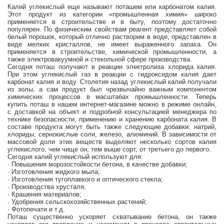
Калий углекислый еще называют поташем или карбонатом калия.
Этот продукт из категории «промышленная химия» широко
применяется в строительстве и в быту, поэтому достаточно
популярен. По физическим свойствам реагент представляет собой
белый порошок, который отлично растворим в воде, представлен в
виде мелких кристаллов, не имеет выраженного запаха. Он
применяется в строительстве, химической промышленности, а
также электровакуумной и стекольной сфере производства.
Сегодня поташ получают в реакции электролиза хлорида калия.
При этом углекислый газ в реакции с гидроксидом калия дает
карбонат калия и воду. Столетия назад углекислый калий получали
из золы, а сам продукт был чрезвычайно важным компонентом
химических процессов в масштабах промышленности. Теперь
купить поташ в нашем интернет-магазине можно в режиме онлайн,
с доставкой на объект и подробной консультацией менеджера по
технике безопасности, применению и хранению карбоната калия. В
составе продукта могут быть также следующие добавки: натрий,
хлориды, сернокислые соли, железо, алюминий. В зависимости от
массовой доли этих веществ выделяют несколько сортов калия
углекислого, чем чище он, тем выше сорт, от третьего до первого.
Сегодня калий углекислый используют для:
· Повышения морозостойкости бетона, в качестве добавки;
· Изготовления жидкого мыла;
· Изготовления тугоплавкого и оптического стекла;
· Производства хрусталя;
· Крашения материалов;
· Удобрения сельскохозяйственных растений;
· Фотопечати и т.д.
Поташ существенно ускоряет схватывание бетона, он также