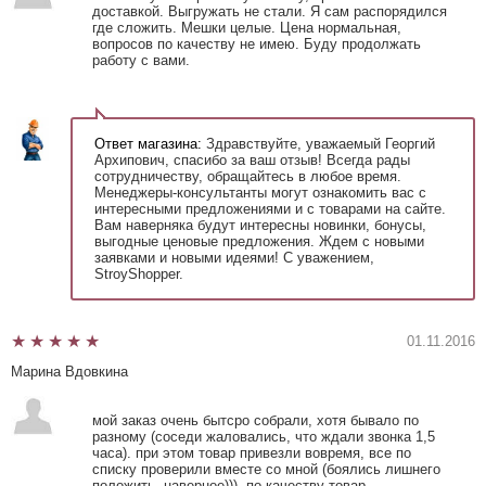
доставкой. Выгружать не стали. Я сам распорядился
где сложить. Мешки целые. Цена нормальная,
вопросов по качеству не имею. Буду продолжать
работу с вами.
Ответ магазина:
Здравствуйте, уважаемый Георгий
Архипович, спасибо за ваш отзыв! Всегда рады
сотрудничеству, обращайтесь в любое время.
Менеджеры-консультанты могут ознакомить вас с
интересными предложениями и с товарами на сайте.
Вам наверняка будут интересны новинки, бонусы,
выгодные ценовые предложения. Ждем с новыми
заявками и новыми идеями! С уважением,
StroyShopper.
01.11.2016
Марина Вдовкина
мой заказ очень бытсро собрали, хотя бывало по
разному (соседи жаловались, что ждали звонка 1,5
часа). при этом товар привезли вовремя, все по
списку проверили вместе со мной (боялись лишнего
положить, наверное))). по качеству товар