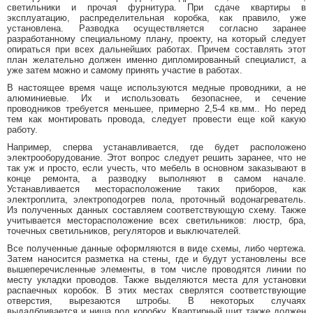
светильники и прочая фурнитура. При сдаче квартиры в
эксплуатацию, распределительная коробка, как правило, уже
установлена. Разводка осуществляется согласно заранее
разработанному специальному плану, проекту, на который следует
опираться при всех дальнейших работах. Причем составлять этот
план желательно должен именно дипломированный специалист, а
уже затем можно и самому принять участие в работах.
В настоящее время чаще используются медные проводники, а не
алюминиевые. Их и использовать безопаснее, и сечение
проводников требуется меньшее, примерно 2,5-4 кв.мм.. Но перед
тем как монтировать провода, следует провести еще кой какую
работу.
Например, сперва устанавливается, где будет расположено
электрооборудование. Этот вопрос следует решить заранее, что не
так уж и просто, если учесть, что мебель в основном заказывают в
конце ремонта, а разводку выполняют в самом начале.
Устанавливается месторасположение таких приборов, как
электроплита, электроподогрев пола, проточный водонагреватель.
Из полученных данных составляем соответствующую схему. Также
учитывается месторасположение всех светильников: люстр, бра,
точечных светильников, регуляторов и выключателей.
Все полученные данные оформляются в виде схемы, либо чертежа.
Затем наносится разметка на стены¸ где и будут установлены все
вышеперечисленные элементы, в том числе проводятся линии по
месту укладки проводов. Также выделяются места для установки
распаечных коробок. В этих местах сверлятся соответствующие
отверстия, вырезаются штробы. В некоторых случаях
выдалбливается и ниша под коробку. Квартирный щит также должен