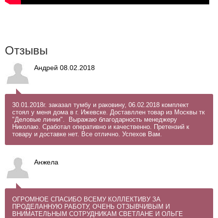
Отзывы
Андрей 08.02.2018
30.01.2018г. заказал тумбу и раковину, 06.02.2018 комплект
стоял у меня дома в г. Ижевске. Доставллен товар из Москвы тк
"Деловые линии". Выражаю благодарность менеджеру
Николаю. Сработал оперативно и качественно. Претензий к
товару и доставке нет. Все отлично. Успехов Вам.
Анжела
ОГРОМНОЕ СПАСИБО ВСЕМУ КОЛЛЕКТИВУ ЗА
ПРОДЕЛАННУЮ РАБОТУ, ОЧЕНЬ ОТЗЫВЧИВЫМ И
ВНИМАТЕЛЬНЫМ СОТРУДНИКАМ СВЕТЛАНЕ И ОЛЬГЕ