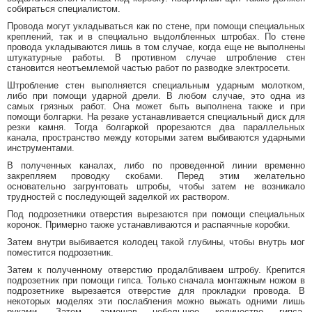
собираться специалистом.
Провода могут укладываться как по стене, при помощи специальных
креплений, так и в специально выдолбленных штробах. По стене
провода укладываются лишь в том случае, когда еще не выполнены
штукатурные работы. В противном случае штробление стен
становится неотъемлемой частью работ по разводке электросети.
Штробление стен выполняется специальным ударным молотком,
либо при помощи ударной дрели. В любом случае, это одна из
самых грязных работ. Она может быть выполнена также и при
помощи болгарки. На резаке устанавливается специальный диск для
резки камня. Тогда болгаркой прорезаются два параллельных
канала, пространство между которыми затем выбиваются ударными
инструментами.
В полученных каналах, либо по проведенной линии временно
закрепляем проводку скобами. Перед этим желательно
основательно загрунтовать штробы, чтобы затем не возникало
трудностей с последующей заделкой их раствором.
Под подрозетники отверстия вырезаются при помощи специальных
коронок. Примерно также устанавливаются и распаячные коробки.
Затем внутри выбивается колодец такой глубины, чтобы внутрь мог
поместится подрозетник.
Затем к полученному отверстию продалбливаем штробу. Крепится
подрозетник при помощи гипса. Только сначала монтажным ножом в
подрозетнике вырезается отверстие для прокладки провода. В
некоторых моделях эти послабления можно выжать одними лишь
руками. Затем, замешав небольшое количество гипса,