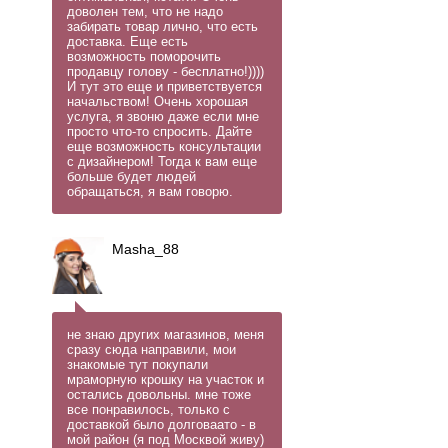
доволен тем, что не надо
забирать товар лично, что есть
доставка. Еще есть
возможность поморочить
продавцу голову - бесплатно!))))
И тут это еще и приветствуется
начальством! Очень хорошая
услуга, я звоню даже если мне
просто что-то спросить. Дайте
еще возможность консультации
с дизайнером! Тогда к вам еще
больше будет людей
обращаться, я вам говорю.
Masha_88
не знаю других магазинов, меня
сразу сюда направили, мои
знакомые тут покупали
мраморную крошку на участок и
остались довольны. мне тоже
все понравилось, только с
доставкой было долговаато - в
мой район (я под Москвой живу)