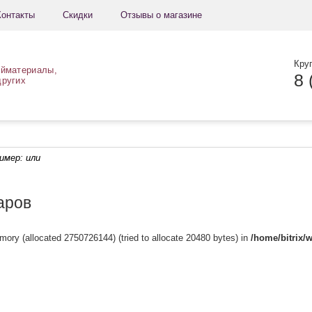
Контакты
Скидки
Отзывы о магазине
Кру
ойматериалы,
8 
других
ример:
или
аров
mory (allocated 2750726144) (tried to allocate 20480 bytes) in
/home/bitrix/w