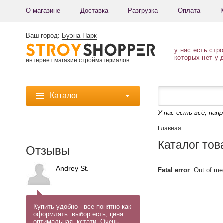
О магазине
Доставка
Разгрузка
Оплата
Ваш город:
Буэна Парк
у нас есть стр
которых нет у 
интернет магазин стройматериалов
Каталог
У нас есть всё, нап
Главная
Каталог тов
Отзывы
Andrey St.
Fatal error
: Out of me
Купить удобно - все понятно как
оформлять. выбор есть, цена
оптимальная, кстати. Очень