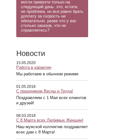
могли привезти только на
следующий день. это, кстати,
не проблема, но все равно брать
доплату за скорость не
обязательно. разве что у вас
столько заказов, что не
справляетесь?
Новости
15.05.2020
Работа в карантин
Мы работаем в обычном режиме
01.05.2018
С праздником Весны и Труда!
Поздравляем с 1 Мая всех клиентов
и друзей!
08.03.2018
С 8 Марта всех Любимых Женщин!
Наш мужской коллектив поздравляет
всех дам с 8 Марта!