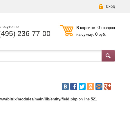
Вход
глосуточно
0
В корзине:
товаров
(495) 236-77-00
0
на сумму:
руб.
ww/bitrix/modules/main/lib/entity/field.php
on line
521