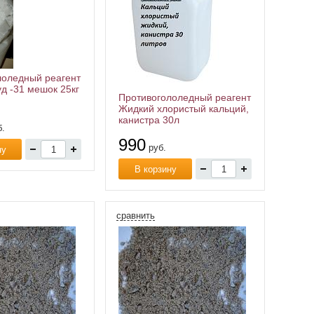
лоледный реагент
д -31 мешок 25кг
Противогололедный реагент
Жидкий хлористый кальций,
канистра 30л
.
990
руб.
ну
В корзину
сравнить