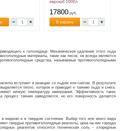
еврокуб 1000л
17800
руб.
ну
В корзину
приводящего к гололедице. Механическое удаление этого льда
вогололедные материалы, такие как песок, не всегда являются
ротивогололедные средства, называемые противогололедными
агенты вступают в реакцию со льдом или снегом. В результате
выделяется тепло, которое и приводит к таянию льда и снега.
 имеет низкую температуру замерзания. Эффективность таких
а процесс таяния замедляется, но его поверхность делается
 в жидком и в твердом состоянии. Выбор того или иного вида
няют твердые противогололедные реагенты, цена на них гораздо
лоледных реагентов относится техническая соль – хлоридные