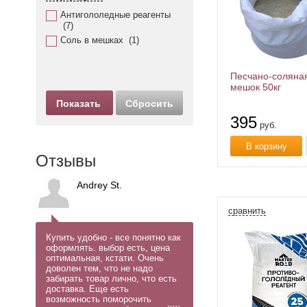
Антигололедные реагенты
(
7
)
Соль в мешках (
1
)
Песчано-соляная
мешок 50кг
395
руб.
В корзину
Отзывы
Andrey St.
сравнить
Купить удобно - все понятно как
оформлять. выбор есть, цена
оптимальная, кстати. Очень
доволен тем, что не надо
забирать товар лично, что есть
доставка. Еще есть
возможность поморочить