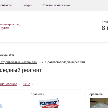
Контакты
Скидки
Отзывы о магазине
Кру
ойматериалы,
8 
других
ример:
или
 строительные материалы
Противогололедный реагент
оледный реагент
именованию
цене
сравнить
сравнить