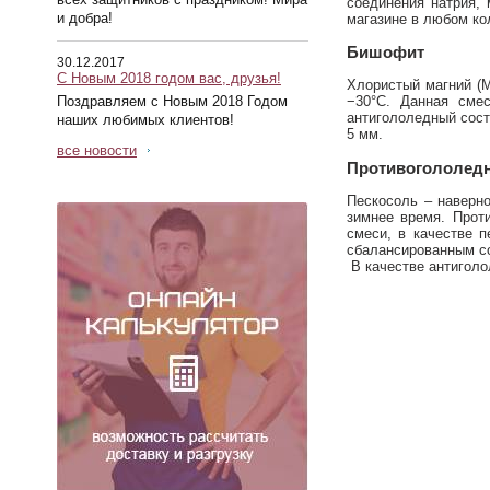
соединения натрия, 
и добра!
магазине в любом ко
Бишофит
30.12.2017
С Новым 2018 годом вас, друзья!
Хлористый магний (
Поздравляем с Новым 2018 Годом
−30°C. Данная сме
антигололедный сост
наших любимых клиентов!
5 мм.
все новости
Противогололедн
Пескосоль – наверн
зимнее время. Прот
смеси, в качестве п
сбалансированным со
В качестве антиголо