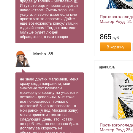
продавцу голову - бесплатно!))))
И тут это еще и приветствуется
начальством! Очень хорошая
услуга, я звоню даже если мне
Противогололед
просто что-то спросить. Дайте
Мастер Роуд -31 
еще возможность консультации
с дизайнером! Тогда к вам еще
больше будет людей
865
обращаться, я вам говорю.
руб.
В корзину
Masha_88
сравнить
не знаю других магазинов, меня
сразу сюда направили, мои
знакомые тут покупали
мраморную крошку на участок и
остались довольны. мне тоже
все понравилось, только с
доставкой было долговаато - в
мой район (я под Москвой живу)
могли привезти только на
следующий день. это, кстати,
не проблема, но все равно брать
Противогололед
доплату за скорость не
Мастер Роуд 25к
обязательно. разве что у вас