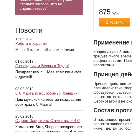
столько заказов, что не
справляетесь?
875
руб.
В корзину
Новости
15.05.2020
Применение 
Работа в карантин
Мы работаем в обычном режиме
Капризы нашей зимы
требует много време
эффективными. Поэт
01.05.2018
реагентами.
С праздником Весны и Труда!
Поздравляем с 1 Мая всех клиентов
Принцип дей
и друзей!
Принцип действия их
взаимодействия твер
08.03.2018
Образуется раствор
С 8 Марта всех Любимых Женщин!
реагентов сохраняе
Наш мужской коллектив поздравляет
шероховатой и не ск
всех дам с 8 Марта!
Состав прот
23.02.2018
В настоящее время 
С Днем Защитника Отечества 2018!
реагента зависит от
Коллектив StroyShopper поздравляет
ниже, делая их бол
всех защитников с праздником! Мира