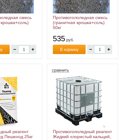
лоледная смесь
Противогололедная смесь
 крошка+соль)
(гранитная крошка+соль)
50кг
535
руб.
ну
В корзину
сравнить
едный реагент
Противогололедный реагент
уд Пешеход 25кг
Жидкий хлористый кальций,