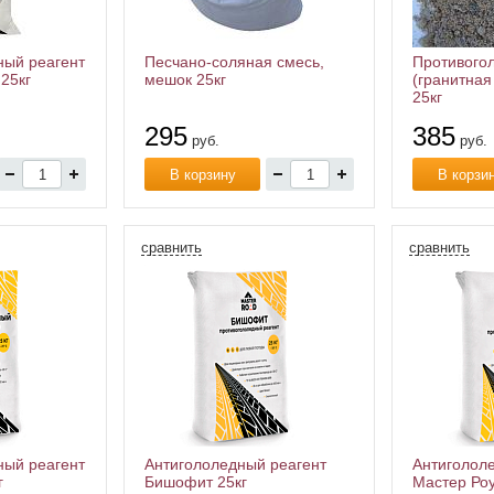
ный реагент
Песчано-соляная смесь,
Противого
25кг
мешок 25кг
(гранитная
25кг
295
385
руб.
руб.
В корзину
В корзи
сравнить
сравнить
ный реагент
Антигололедный реагент
Антиголол
г
Бишофит 25кг
Мастер Ро