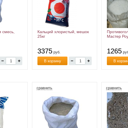
 смесь,
Кальций хлористый, мешок
Противого
25кг
Мастер Роу
3375
1265
руб.
руб
В корзину
В корзи
сравнить
сравнить