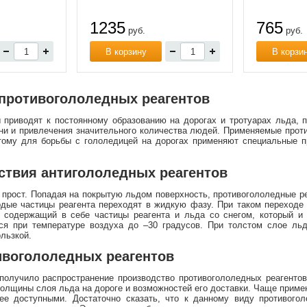
1235
765
руб.
руб.
В корзину
В корзи
противогололедных реагентов
 приводят к постоянному образованию на дорогах и тротуарах льда, 
ни и привлечения значительного количества людей. Применяемые проти
ому для борьбы с гололедицей на дорогах применяют специальные п
ствия антигололедных реагентов
 прост. Попадая на покрытую льдом поверхность, противогололедные ре
дые частицы реагента переходят в жидкую фазу. При таком переходе 
, содержащий в себе частицы реагента и льда со снегом, который и
тся при температуре воздуха до –30 градусов. При толстом слое льд
ользкой.
ивогололедных реагентов
получило распространение производство противогололедных реагентов
 толщины слоя льда на дороге и возможностей его доставки. Чаще приме
ее доступными. Достаточно сказать, что к данному виду противого