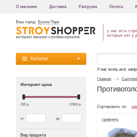
О магазине
Доставка
Разгрузка
Оплата
Ваш город:
Буэна Парк
у нас есть стр
которых нет у 
интернет магазин стройматериалов
Каталог
У нас есть всё, нап
Главная
Сыпучие
Интернет-цена
Противогол
295 р.
17800 р.
Сортировать по:
на
от
до
сравнить
Вид продукта