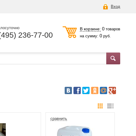
Вход
глосуточно
0
В корзине:
товаров
(495) 236-77-00
0
на сумму:
руб.
сравнить