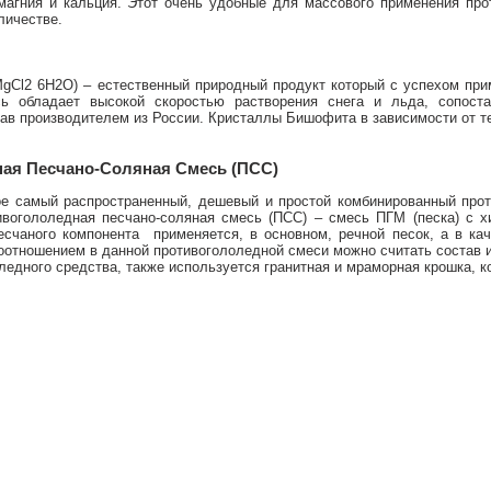
магния и кальция. Этот очень удобные для массового применения про
личестве.
MgCl2 6H2O) – естественный природный продукт который с успехом пр
сь обладает высокой скоростью растворения снега и льда, сопос
ав производителем из России. Кристаллы Бишофита в зависимости от те
ая Песчано-Соляная Смесь (ПСС)
ое самый распространенный, дешевый и простой комбинированный про
ивогололедная песчано-соляная смесь (ПСС) – смесь ПГМ (песка) с х
есчаного компонента применяется, в основном, речной песок, а в ка
отношением в данной противогололедной смеси можно считать состав из
ледного средства, также используется гранитная и мраморная крошка, 