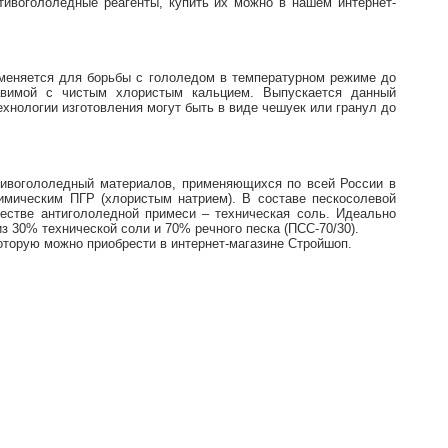
тивогололедные реагенты, купить их можно в нашем интернет-
именяется для борьбы с гололедом в температурном режиме до
тавимой с чистым хлористым кальцием. Выпускается данный
хнологии изготовления могут быть в виде чешуек или гранул до
тивогололедный материалов, применяющихся по всей России в
имическим ПГР (хлористым натрием). В составе пескосолевой
честве антигололедной примеси – техническая соль. Идеально
 30% технической соли и 70% речного песка (ПСС-70/30).
которую можно приобрести в интернет-магазине Стройшоп.