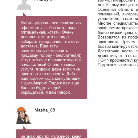
волнистый профиль. 
лет. К тому же цинк
Основная область и
помещений, ангаров
утеплителя, а сам л
Купить удобно - все понятно как
Многие специалисты
оформлять. выбор есть, цена
профнастил прекрасн
оптимальная, кстати. Очень
более низкой цены, 
доволен тем, что не надо
Возводятся из проф
забирать товар лично, что есть
профлиста. Причем 
доставка. Еще есть
быстро монтируются, 
возможность поморочить
Достаточно часто 
продавцу голову - бесплатно!))))
демонтируют, а оста
И тут это еще и приветствуется
НС-44 профнастил куп
начальством! Очень хорошая
Под заказ возможно 
услуга, я звоню даже если мне
просто что-то спросить. Дайте
еще возможность консультации
с дизайнером! Тогда к вам еще
больше будет людей
обращаться, я вам говорю.
Masha_88
не знаю других магазинов, меня