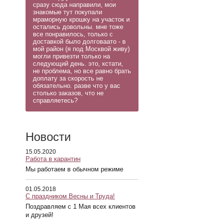
сразу сюда направили, мои
знакомые тут покупали
мраморную крошку на участок и
остались довольны. мне тоже
все понравилось, только с
доставкой было долговаато - в
мой район (я под Москвой живу)
могли привезти только на
следующий день. это, кстати,
не проблема, но все равно брать
доплату за скорость не
обязательно. разве что у вас
столько заказов, что не
справляетесь?
Новости
15.05.2020
Работа в карантин
Мы работаем в обычном режиме
01.05.2018
С праздником Весны и Труда!
Поздравляем с 1 Мая всех клиентов
и друзей!