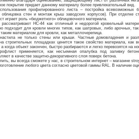
Именно благодаря оцинкованию, защищающему лист от различных негат
овое покрытие придает данному материалу более привлекательный вид.
спользования профилированного листа – постройка всевозможных б
, облицовка стен и монтаж крыш заводских корпусов). При отделке с
ист играет роль «бюджетного» облицовочного материала.
 рассматривают НС-44 как отличный и недорогой кровельный материа
о подходит для кровли многих типов, как шатровых, либо арочных, так
с таким материалом для кровли, как металлочерепица.
настила не только стены или крыши. Частные домовладения и разл
на строительных площадках ценится такое свойство материала, как в
а когда объект закончен, быстро разбираются и легко перевозятся на но
профлист применяется, как несъемная опалубка под заливку бето
вляют в качестве защитно-декоративного слоя поверх бетона.
ить, вы всегда сможете у нас, в строительном интернет – магазине stro
изготовление любого цвета согласно цветовой гаммы RAL. В наличии оци