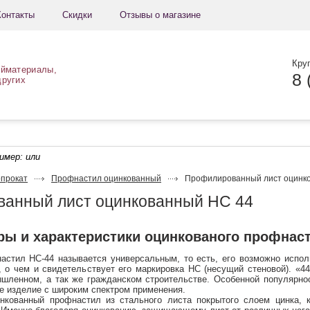
Контакты
Скидки
Отзывы о магазине
Кру
ойматериалы,
8 
других
ример:
или
прокат
Профнастил оцинкованный
Профилированный лист оцинк
анный лист оцинкованный НС 44
ры и характеристики оцинкованого профнас
стил НС-44 называется универсальным, то есть, его возможно исполь
 о чем и свидетельствует его маркировка НС (несущий стеновой). «4
ышленном, а так же гражданском строительстве. Особенной популярно
 изделие с широким спектром применения.
инкованный профнастил из стального листа покрытого слоем цинка, 