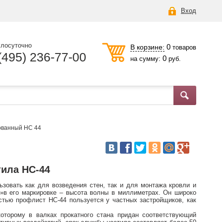
Вход
глосуточно
0
В корзине:
товаров
(495) 236-77-00
0
на сумму:
руб.
ованный НС 44
тила НС-44
зовать как для возведения стен, так и для монтажа кровли и
4»в его маркировке – высота волны в миллиметрах. Он широко
стью профлист НС-44 пользуется у частных застройщиков, как
которому в валках прокатного стана придан соответствующий