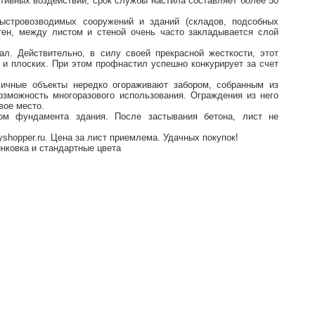
ивных воздействий, срок службы настила составляет более 50
ыстровозводимых сооружений и зданий (складов, подсобных
тен, между листом и стеной очень часто закладывается слой
л. Действительно, в силу своей прекрасной жесткости, этот
 и плоских. При этом профнастил успешно конкурирует за счет
ичные объекты нередко огораживают забором, собранным из
озможность многоразового использования. Ограждения из него
вое место.
ном фундамента здания. После застывания бетона, лист не
yshopper.ru. Цена за лист приемлема. Удачных покупок!
нковка и стандартные цвета