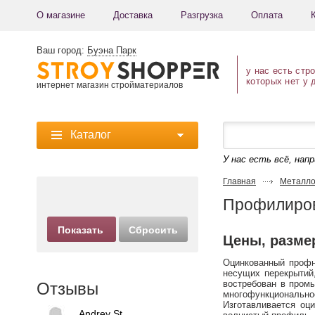
О магазине
Доставка
Разгрузка
Оплата
Ваш город:
Буэна Парк
у нас есть стр
которых нет у 
интернет магазин стройматериалов
Каталог
У нас есть всё, нап
Главная
Металло
Профилиров
Цены, разме
Оцинкованный профна
несущих перекрытий,
востребован в пром
Отзывы
многофункциональное
Изготавливается оц
Andrey St.