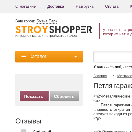
О магазине
Доставка
Разгрузка
Оплата
Ваш город:
Буэна Парк
у нас есть стр
которых нет у 
интернет магазин стройматериалов
Каталог
У нас есть всё, нап
Главная
Металло
Петля гара
<h2>Металлические 
<p>
Петля гаражная – э
плавность открытия
следует исходя из ра
</p>
Отзывы
Andrey St.