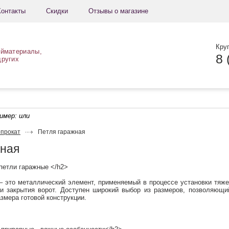
Контакты
Скидки
Отзывы о магазине
Кру
ойматериалы,
8 
других
ример:
или
прокат
Петля гаражная
жная
петли гаражные </h2>
то металлический элемент, применяемый в процессе установки тяже
 и закрытия ворот. Доступен широкий выбор из размеров, позволяющи
змера готовой конструкции.