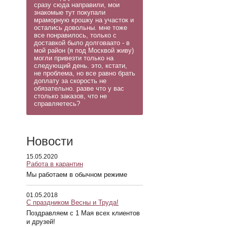
сразу сюда направили, мои
знакомые тут покупали
мраморную крошку на участок и
остались довольны. мне тоже
все понравилось, только с
доставкой было долговаато - в
мой район (я под Москвой живу)
могли привезти только на
следующий день. это, кстати,
не проблема, но все равно брать
доплату за скорость не
обязательно. разве что у вас
столько заказов, что не
справляетесь?
Новости
15.05.2020
Работа в карантин
Мы работаем в обычном режиме
01.05.2018
С праздником Весны и Труда!
Поздравляем с 1 Мая всех клиентов
и друзей!