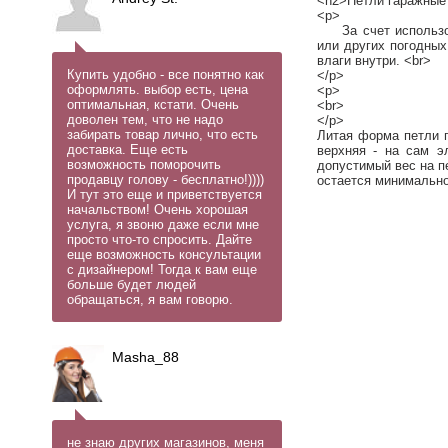
<h2>Петли гаражные 
<p>
За счет использова
или других погодных
влаги внутри. <br>
Купить удобно - все понятно как
</p>
оформлять. выбор есть, цена
<p>
оптимальная, кстати. Очень
<br>
доволен тем, что не надо
</p>
забирать товар лично, что есть
Литая форма петли г
доставка. Еще есть
верхняя - на сам э
возможность поморочить
допустимый вес на п
продавцу голову - бесплатно!))))
остается минимально
И тут это еще и приветствуется
начальством! Очень хорошая
услуга, я звоню даже если мне
просто что-то спросить. Дайте
еще возможность консультации
с дизайнером! Тогда к вам еще
больше будет людей
обращаться, я вам говорю.
Masha_88
не знаю других магазинов, меня