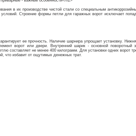
приварные - важные особенности</h2>
ния в их производстве чистой стали со специальным антикоррозийн
 условий. Строение формы петли для гаражных ворот исключает попад
арантирует ее прочность. Наличие шарнира упрощает установку. Нижня
лемент ворот или двери. Внутренний шарик - основной поворотный 
етлю составляет не менее 400 килограмм. Для установки одних ворот тр
й, что избавит от ощутимых денежных трат.