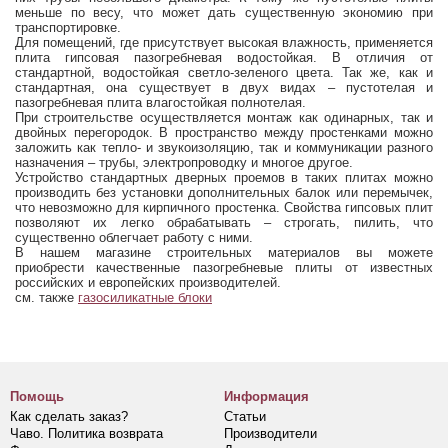
меньше по весу, что может дать существенную экономию при
транспортировке.
Для помещений, где присутствует высокая влажность, применяется
плита гипсовая пазогребневая водостойкая. В отличия от
стандартной, водостойкая светло-зеленого цвета. Так же, как и
стандартная, она существует в двух видах – пустотелая и
пазогребневая плита влагостойкая полнотелая.
При строительстве осуществляется монтаж как одинарных, так и
двойных перегородок. В пространство между простенками можно
заложить как тепло- и звукоизоляцию, так и коммуникации разного
назначения – трубы, электропроводку и многое другое.
Устройство стандартных дверных проемов в таких плитах можно
производить без установки дополнительных балок или перемычек,
что невозможно для кирпичного простенка. Свойства гипсовых плит
позволяют их легко обрабатывать – строгать, пилить, что
существенно облегчает работу с ними.
В нашем магазине строительных материалов вы можете
приобрести качественные пазогребневые плиты от известных
российских и европейских производителей.
см. также
газосиликатные блоки
Помощь
Информация
Как сделать заказ?
Статьи
Чаво. Политика возврата
Производители