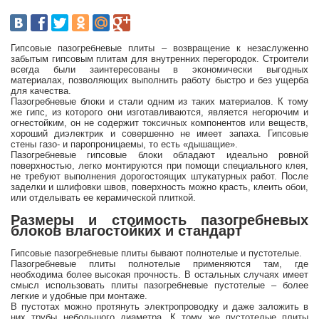
Гипсовые пазогребневые плиты – возвращение к незаслуженно
забытым гипсовым плитам для внутренних перегородок. Строители
всегда были заинтересованы в экономически выгодных
материалах, позволяющих выполнить работу быстро и без ущерба
для качества.
Пазогребневые блоки и стали одним из таких материалов. К тому
же гипс, из которого они изготавливаются, является негорючим и
огнестойким, он не содержит токсичных компонентов или веществ,
хороший диэлектрик и совершенно не имеет запаха. Гипсовые
стены газо- и паропроницаемы, то есть «дышащие».
Пазогребневые гипсовые блоки обладают идеально ровной
поверхностью, легко монтируются при помощи специального клея,
не требуют выполнения дорогостоящих штукатурных работ. После
заделки и шлифовки швов, поверхность можно красть, клеить обои,
или отделывать ее керамической плиткой.
Размеры и стоимость пазогребневых
блоков влагостойких и стандарт
Гипсовые пазогребневые плиты бывают полнотелые и пустотелые.
Пазогребневые плиты полнотелые применяются там, где
необходима более высокая прочность. В остальных случаях имеет
смысл использовать плиты пазогребневые пустотелые – более
легкие и удобные при монтаже.
В пустотах можно протянуть электропроводку и даже заложить в
них трубы небольшого диаметра. К тому же пустотелые плиты