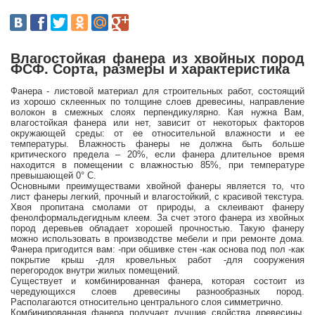
Влагостойкая фанера из хвойных пород
ФСФ. Сорта, размеры и характеристика
Фанера - листовой материал для строительных работ, состоящий
из хорошо склеенных по толщине слоев древесины, направление
волокон в смежных слоях перпендикулярно. Кая нужна Вам,
влагостойкая фанера или нет, зависит от некоторых факторов
окружающей среды: от ее относительной влажности и ее
температуры. Влажность фанеры не должна быть больше
критического предела – 20%, если фанера длительное время
находится в помещении с влажностью 85%, при температуре
превышающей 0° C.
Основными преимуществами хвойной фанеры является то, что
лист фанеры легкий, прочный и влагостойкий, с красивой текстура.
Хвоя пропитана смолами от природы, а склеивают фанеру
фенолформальдегидным клеем. За счет этого фанера из хвойных
пород деревьев обладает хорошей прочностью. Такую фанеру
можно использовать в производстве мебели и при ремонте дома.
Фанера пригодится вам:
-при обшивке стен
-как основа под пол
-как
покрытие крыш
-для кровельных работ
-для сооружения
перегородок внутри жилых помещений.
Существует и комбинированная фанера, которая состоит из
чередующихся слоев древесины разнообразных пород.
Располагаются относительно центрального слоя симметрично.
Комбинированная фанера получает лучшие свойства древесины,