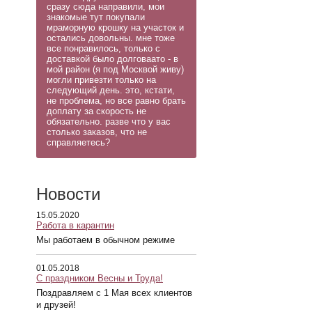
сразу сюда направили, мои
знакомые тут покупали
мраморную крошку на участок и
остались довольны. мне тоже
все понравилось, только с
доставкой было долговаато - в
мой район (я под Москвой живу)
могли привезти только на
следующий день. это, кстати,
не проблема, но все равно брать
доплату за скорость не
обязательно. разве что у вас
столько заказов, что не
справляетесь?
Новости
15.05.2020
Работа в карантин
Мы работаем в обычном режиме
01.05.2018
С праздником Весны и Труда!
Поздравляем с 1 Мая всех клиентов
и друзей!