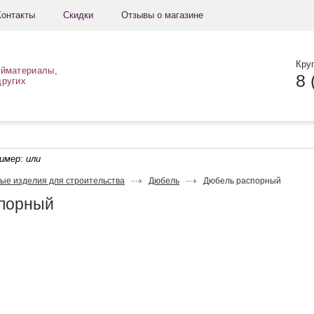
Контакты
Скидки
Отзывы о магазине
Кру
ойматериалы,
8 
других
ример:
или
ые изделия для строительства
Дюбель
Дюбель распорный
порный