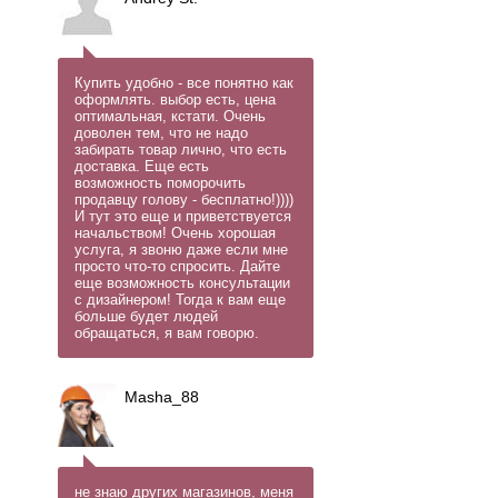
Купить удобно - все понятно как
оформлять. выбор есть, цена
оптимальная, кстати. Очень
доволен тем, что не надо
забирать товар лично, что есть
доставка. Еще есть
возможность поморочить
продавцу голову - бесплатно!))))
И тут это еще и приветствуется
начальством! Очень хорошая
услуга, я звоню даже если мне
просто что-то спросить. Дайте
еще возможность консультации
с дизайнером! Тогда к вам еще
больше будет людей
обращаться, я вам говорю.
Masha_88
не знаю других магазинов, меня