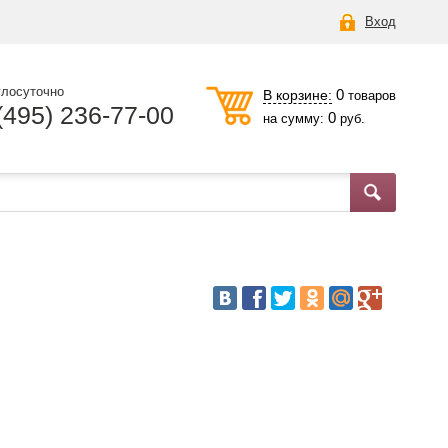
Вход
глосуточно
0
В корзине:
товаров
(495) 236-77-00
0
на сумму:
руб.