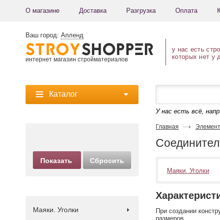
О магазине
Доставка
Разгрузка
Оплата
Ваш город:
Апленд
у нас есть стр
которых нет у 
интернет магазин стройматериалов
Каталог
У нас есть всё, нап
Главная
Элемент
Соединител
Маяки. Уголки
Характерист
Маяки. Уголки
При создании констр
размеров.