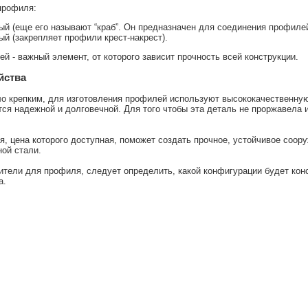
профиля:
ый (еще его называют “краб”. Он предназначен для соединения профилей
ый (закрепляет профили крест-накрест).
й - важный элемент, от которого зависит прочность всей конструкции.
йства
о крепким, для изготовления профилей используют высококачественную
тся надежной и долговечной. Для того чтобы эта деталь не проржавела
, цена которого доступная, поможет создать прочное, устойчивое соо
ной стали.
ители для профиля, следует определить, какой конфигурации будет конс
а.