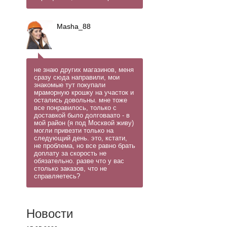
Masha_88
не знаю других магазинов, меня
сразу сюда направили, мои
знакомые тут покупали
мраморную крошку на участок и
остались довольны. мне тоже
все понравилось, только с
доставкой было долговаато - в
мой район (я под Москвой живу)
могли привезти только на
следующий день. это, кстати,
не проблема, но все равно брать
доплату за скорость не
обязательно. разве что у вас
столько заказов, что не
справляетесь?
Новости