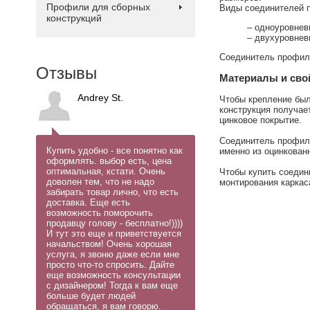
Профили для сборных
Виды соединителей 
конструкций
– одноуровнев
– двухуровнев
Соединитель профиле
Отзывы
Материалы и сво
Andrey St.
Чтобы крепление был
конструкция получае
цинковое покрытие.
Соединитель профиля
Купить удобно - все понятно как
именно из оцинкован
оформлять. выбор есть, цена
оптимальная, кстати. Очень
Чтобы купить соедин
доволен тем, что не надо
монтирования каркас
забирать товар лично, что есть
доставка. Еще есть
возможность поморочить
продавцу голову - бесплатно!))))
И тут это еще и приветствуется
начальством! Очень хорошая
услуга, я звоню даже если мне
просто что-то спросить. Дайте
еще возможность консультации
с дизайнером! Тогда к вам еще
больше будет людей
обращаться, я вам говорю.